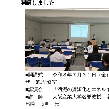
開講しました
■開講式 令和８年７月３１日（金
ザ 第1研修室
■講演会 「汚泥の資源化とエネル
■講 師 大阪産業大学名誉教授 
尾﨑 博明 氏