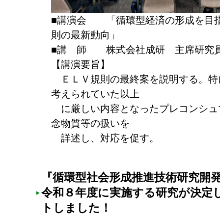
■講演会 「循環型経済の形成を目
則の最新動向」
■講 師 株式会社成研 主席研究
【講演要旨】
ＥＬＶ規則の最終案を説明する。特
考えられていた以上
に厳しい内容となったプレコンシュ
念物質等の扱いを
詳述し、対応を促す。
『循環型社会形成推進技術研究開
令和８年度に実施する研究が決定
トしました！