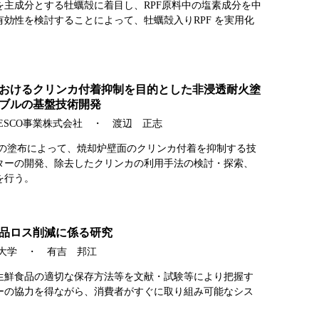
を主成分とする牡蠣殻に着目し、RPF原料中の塩素成分を中
効性を検討することによって、牡蠣殻入りRPF を実用化
おけるクリンカ付着抑制を目的とした非浸透耐火塗
ブルの基盤技術開発
ESCO事業株式会社 ・ 渡辺 正志
料の塗布によって、焼却炉壁面のクリンカ付着を抑制する技
ターの開発、除去したクリンカの利用手法の検討・探索、
を行う。
品ロス削減に係る研究
期大学 ・ 有吉 邦江
生鮮食品の適切な保存方法等を文献・試験等により把握す
ーの協力を得ながら、消費者がすぐに取り組み可能なシス