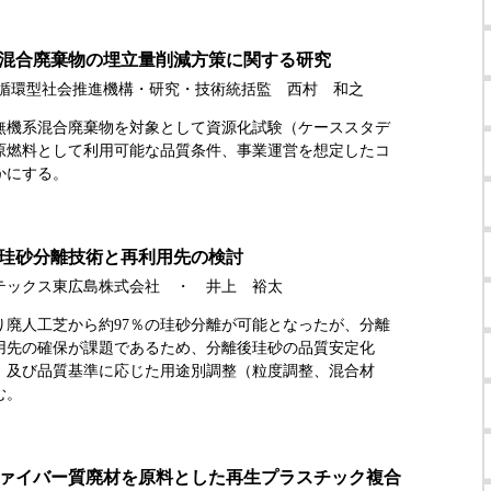
混合廃棄物の埋立量削減方策に関する研究
広島循環型社会推進機構・研究・技術統括監 西村 和之
無機系混合廃棄物を対象として資源化試験（ケーススタデ
原燃料として利用可能な品質条件、事業運営を想定したコ
かにする。
珪砂分離技術と再利用先の検討
テックス東広島株式会社 ・ 井上 裕太
り廃人工芝から約97％の珪砂分離が可能となったが、分離
用先の確保が課題であるため、分離後珪砂の品質安定化
）及び品質基準に応じた用途別調整（粒度調整、混合材
む。
ァイバー質廃材を原料とした再生プラスチック複合