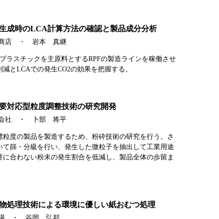
生成時のLCA計算方法の確認と製品成分分析
本商店 ・ 岩本 真継
り廃プラスチックを主原料とするRPFの製造ラインを稼働させ
減とLCAでの発生CO2の効果を把握する。
要対応型粒度調整技術の研究開発
式会社 ・ 卜部 将平
標粒度の製品を製造するため、粉砕技術の研究を行う。さ
いて篩・分級を行い、発生した微粒子を抽出して工業用途
要に合わない粉末の発生割合を低減し、製品全体の歩留ま
物処理技術による環境に優しい紙おむつ処理
輝陽 ・ 谷岡 弘邦