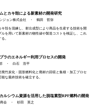
ムとカキ殻による新素材の開発研究
レシジョン株式会社 ・ 鶴田 哲弥
カキ殻を混練し、射出成型により商品を生産する技術を開
プルを用いて新素材の物性値や製造コストを検証し、これ
する。
プラのエネルギー利用プロセスの開発
学部 ・ 白石 浩平
産廃竹炭化・固形燃料化と廃材の回収と集積・加工プロセ
可能な最終技術を確立する。
カルシウム資源を活用した脱塩素型RPF燃料の開発
金本商会 ・ 杉田 英之