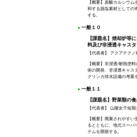
【概要】炭酸カルシウム
和する脱塩素材としての有
する。
一般１０
【課題名】焼却炉等に
料及び非浸透キャスタ
【代表者】 アクアテクノ
【概要】非浸透/耐熱塗
術の開発、非浸透キャス
クリンカ排水設備の考案
一般１１
【課題名】野菜類の食
【代表者】 山陽女子短
【概要】廃棄されやすい
るとともに、地元スーパ
テムを開発する。