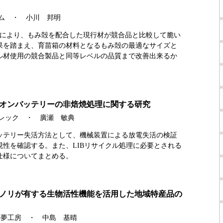
ラム ・ 小川 邦明
証により、もみ殻を配合した現行材が競合品と比較して脆い
果を踏まえ、育苗箱の材料となるもみ殻の最適なサイズと
ル材使用の競合製品と同等レベルの品質まで改善出来るか
オンバッテリーの非焙焼処理に関する研究
陽レック ・ 廣瀬 敏典
ッテリー失活方法として、機械装置による放電失活の検証
現性を確認する。また、LIBリサイクル処理に必要とされる
仕様についてまとめる。
ノリが有する生物活性機能を活用した地域特産品の
くま夢工房 ・ 中島 基晴