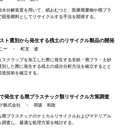
加水分解装置を用いて、紙おむつと、医療廃棄物や廃プラ
で固形燃料としてリサイクルする手法を開発する。
スト選別から発生する残土のリサイクル製品の開発
っこー ・ 町支 遼
（スクラップを加工した際に発生する非鉄・廃プラ・土砂
選別した際に発生する残土の成分分析方法を確立するとと
製造技術を確立する。
で発生する廃プラスチック類リサイクル方策調査
ング株式会社 ・ 岡坂 和政
る廃プラスチックのケミカルリサイクルおよびマテリアル
を調査し、最適な処理方策を検討する。