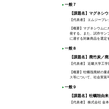
一般７
【課題名】マグネシウ
【代表者】 エムジープ
【概要】マグネシウムに
発する。また、試作サン
に適する対象商品を選定
一般８
【課題名】廃竹炭／廃
【代表者】 近畿大学工
【概要】牡蠣筏廃材の量
ス等について、社会実装
一般９
【課題名】牡蠣殻由来
【代表者】 株式会社 