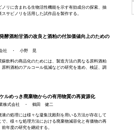
ビノリに含まれる生物活性機能を示す有効成分の探索、抽
棄スサビノリを活用した試作品を製作する。
発酵酒粕甘酒の改良と酒粕の付加価値向上のための
式会社 ・ 小野 晃
紫蘇飲料の商品化のためには、製造方法の異なる原料酒粕
、原料酒粕のアルコール低減などの研究を進め、検証、調
ケルめっき廃棄物からの有用物質の再資源化
工業株式会社 ・ 鶴田 健二
廃液の処理には様々な凝集沈殿剤を用いる方法が存在して
こで、様々な処理方法における廃棄物減容化と有価物の再
、前年度の研究を継続する。