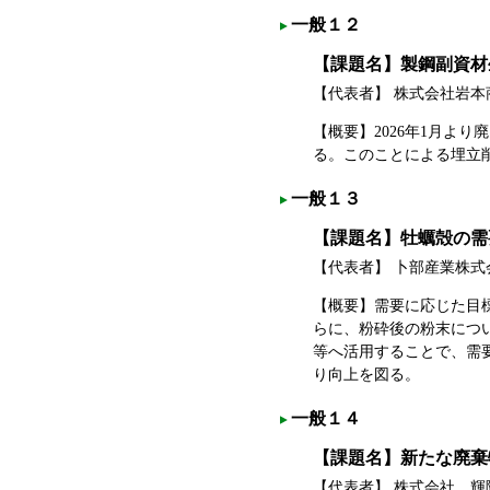
一般１２
【課題名】製鋼副資材
【代表者】 株式会社岩
【概要】2026年1月よ
る。このことによる埋立削
一般１３
【課題名】牡蠣殻の需
【代表者】 卜部産業株
【概要】需要に応じた目
らに、粉砕後の粉末につ
等へ活用することで、需
り向上を図る。
一般１４
【課題名】新たな廃棄
【代表者】 株式会社 