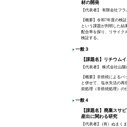
材の開発
【代表者】 有限会社フ
【概要】令和7年度の検
という課題が判明した結
配合率を探り、リサイク
検証する。
一般３
【課題名】リチウムイ
【代表者】 株式会社山
【概要】非焙焼によるバ
と併せて、塩水失活の再
前処理（非焙焼処理）の
一般４
【課題名】廃棄スサビ
産出に関わる研究
【代表者】 (有）ぬま