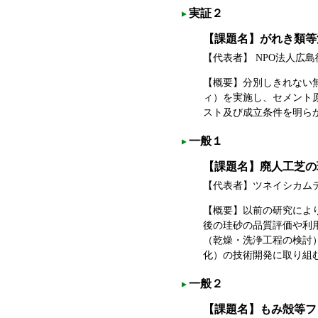
実証２
【課題名】がれき類等
【代表者】 NPO法人
【概要】分別しきれない
ィ）を実施し、セメント
スト及び成立条件を明ら
一般１
【課題名】廃人工芝の
【代表者】ツネイシカム
【概要】以前の研究によ
後の珪砂の品質評価や利
（乾燥・洗浄工程の検討
化）の技術開発に取り組
一般２
【課題名】もみ殻等フ