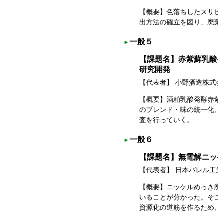
【概要】色落ちしたスサ
出方法の確立を図り、廃
一般５
【課題名】赤紫蘇乳酸
研究開発
【代表者】 小野酒造株
【概要】酒粕乳酸発酵赤
のブレンド・味の統一化
査を行っていく。
一般６
【課題名】無電解ニッ
【代表者】 日本バレル
【概要】ニッケルめっき
いることが分かった。そ
資源化の道筋を作るため